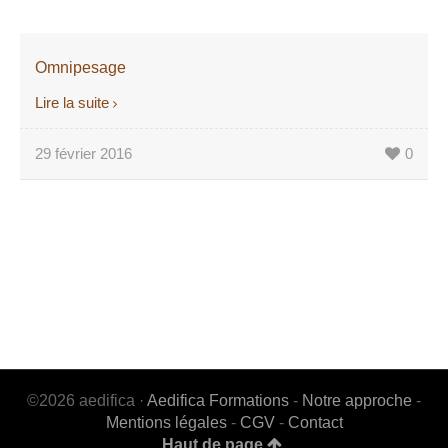
Omnipesage
Lire la suite
29 février 2016
0
©2026 aedifica ·
Aedifica Formations
-
Notre approche
-
Mentions légales
-
CGV
-
Contact
Haut de page